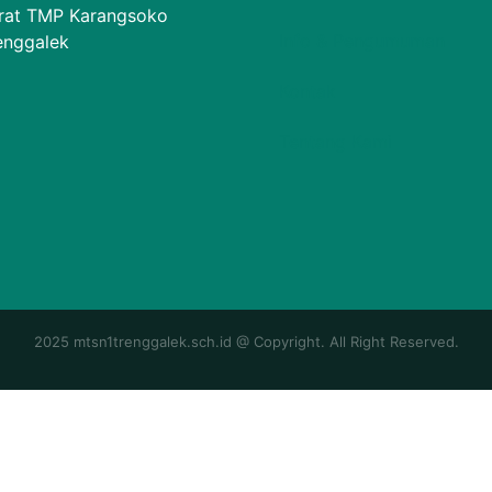
rat TMP Karangsoko
Info & Pengumuman
enggalek
Kontak
Tentang Kami
2025 mtsn1trenggalek.sch.id @ Copyright. All Right Reserved.