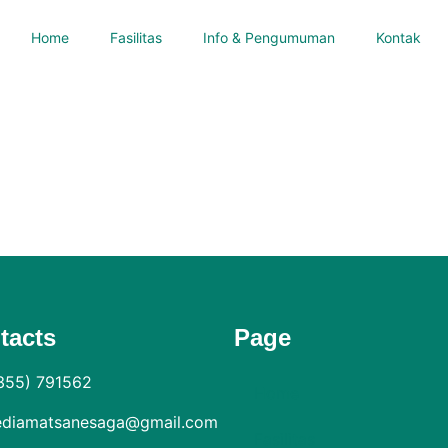
Home
Fasilitas
Info & Pengumuman
Kontak
tacts
Page
355) 791562
Home
diamatsanesaga@gmail.com
Fasilitas