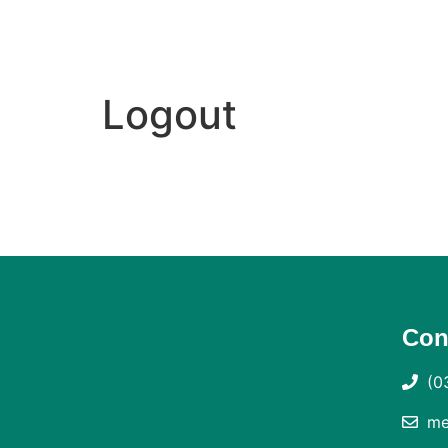
Logout
Con
(0
me