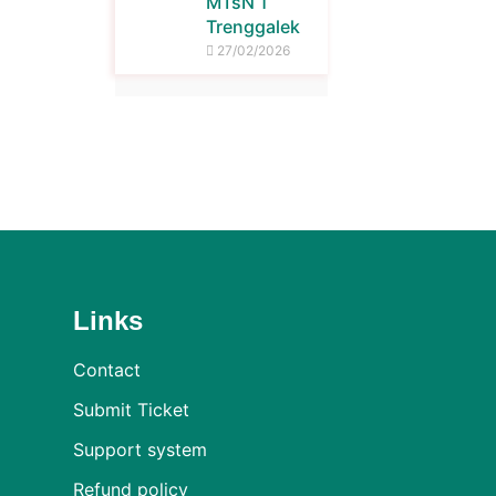
MTsN 1
Trenggalek
27/02/2026
Links
Contact
Submit Ticket
Support system
Refund policy