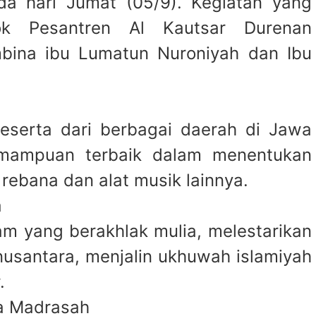
da hari Jumat (05/9). Kegiatan yang
ok Pesantren Al Kautsar Durenan
bina ibu Lumatun Nuroniyah dan Ibu
serta dari berbagai daerah di Jawa
emampuan terbaik dalam menentukan
rebana dan alat musik lainnya.
a
m yang berakhlak mulia, melestarikan
nusantara, menjalin ukhuwah islamiyah
.
a Madrasah