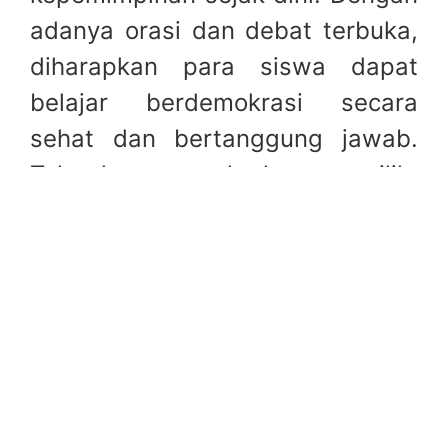
adanya orasi dan debat terbuka,
diharapkan para siswa dapat
belajar berdemokrasi secara
sehat dan bertanggung jawab.
Tak hanya sekadar memilih,
tetapi juga memahami gagasan
serta karakter pemimpin yang
akan mereka percayakan
memimpin OSIM MTsN 1
Trenggalek di periode berikutnya.
Berita terbaru.