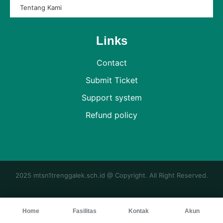
Tentang Kami
Links
Contact
Submit Ticket
Support system
Refund policy
2025 mtsn1trenggalek.sch.id @ Copyright. All Right Reserved.
Home
Fasilitas
Kontak
Akun